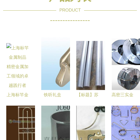
PRODUCT
----------------
上海标竿金
铁听礼盒
【标题】苏
高密三实金
属制品 精
中国金属包
州日邦金属
属制品工贸
密金属加工
装制品的品
制品 铝产
有限公司产
领域的卓越
质与魅力
品供应领航
品中心 匠
践行者
——基于自
者，打造品
心铸造，品