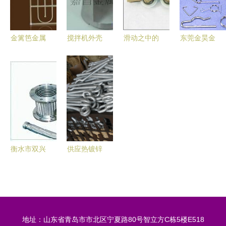
助贸易平台
质与创新双
质保障
的产品解析
核心优势｜
中国铝业网
金篱笆金属
搅拌机外壳
滑动之中的
东莞金昊金
铝产品供应
制品 打造
供应与价格
品质 高要
属制品 优
信息
长沙最高档
解析 金属
市奥大金属
质通用弹簧
的防护窗领
制品的工业
制品厂的移
与五金冲压
跑品牌
基础选择
门轮之道
件的可靠供
应商
衡水市双兴
供应热镀锌
橡塑制品
眼螺母、锻
专业金属软
造眼螺母与
管生产厂家
焊接螺母
的优选供货
品质金属制
地址：山东省青岛市市北区宁夏路80号智立方C栋5楼E518
商
品首选青岛