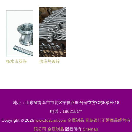
铝产品供应
制品 打造
供应与价格
品质 高要
属制品 优
信息
长沙最高档
解析 金属
市奥大金属
质通用弹簧
的防护窗领
制品的工业
制品厂的移
与五金冲压
跑品牌
基础选择
门轮之道
件的可靠供
应商
衡水市双兴
供应热镀锌
橡塑制品
眼螺母、锻
专业金属软
造眼螺母与
管生产厂家
焊接螺母
的优选供货
品质金属制
地址：山东省青岛市市北区宁夏路80号智立方C栋5楼E518
商
品首选青岛
电话：1862151**
涛盛金属
Copyright © 2026
www.fdscml.com
金属制品
青岛银佳汇通商品经营有
限公司
金属制品
版权所有
Sitemap