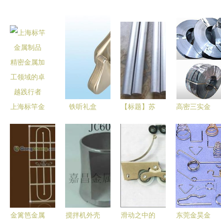
上海标竿金
铁听礼盒
【标题】苏
高密三实金
属制品 精
中国金属包
州日邦金属
属制品工贸
密金属加工
装制品的品
制品 铝产
有限公司产
领域的卓越
质与魅力
品供应领航
品中心 匠
践行者
——基于自
者，打造品
心铸造，品
助贸易平台
质与创新双
质保障
的产品解析
核心优势｜
中国铝业网
金篱笆金属
搅拌机外壳
滑动之中的
东莞金昊金