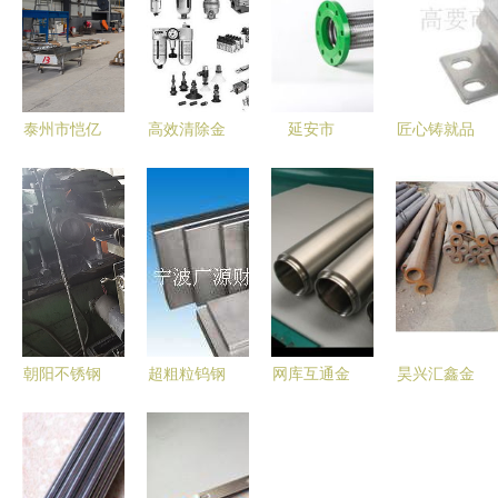
泰州市恺亿
高效清除金
延安市
匠心铸就品
金属制品
属零件油污
dn200mm
质 高要市
品质与创新
的清洗产品
不锈钢波纹
金安达金属
并驱的金属
解析
金属软管
制品厂的发
制品行业典
产品选集
展之路
范
朝阳不锈钢
超粗粒钨钢
网库互通金
昊兴汇鑫金
活塞杆 耐
U在冶金矿
属材料产品
属材料 品
久而精密的
产中的应用
加盟店机遇
质与创新的
高光谱金属
解析JIS富
与优势深度
金属制品领